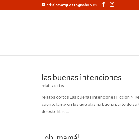
cristinavazquez15@yahoo.es
las buenas intenciones
relatos cortos
relatos cortos Las buenas intenciones Ficción > Re
cuento largo en los que plasma buena parte de su tr
de este libro...
¡oh, mamá!