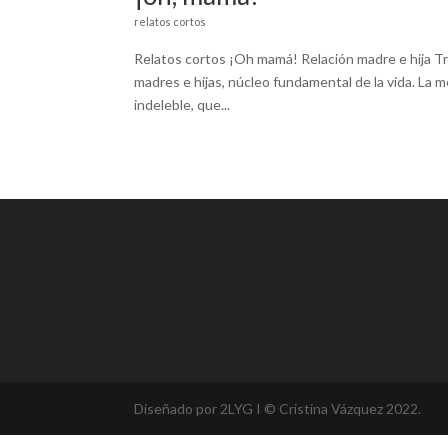
relatos cortos
Relatos cortos ¡Oh mamá! Relación madre e hija Tr
madres e hijas, núcleo fundamental de la vida. La m
indeleble, que...
Diseñado por 2LYG I © Cristina Vázquez 2022.