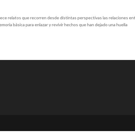
ece relatos que recorren desde distintas perspectivas las relaciones en
emoria básica para enlazar y revivir hechos que han dejado una huella